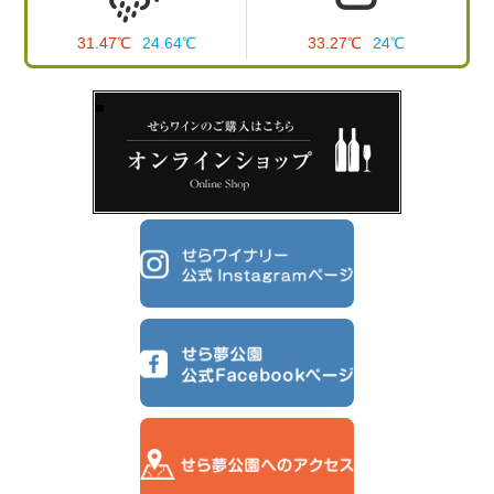
31.47℃
24.64℃
33.27℃
24℃