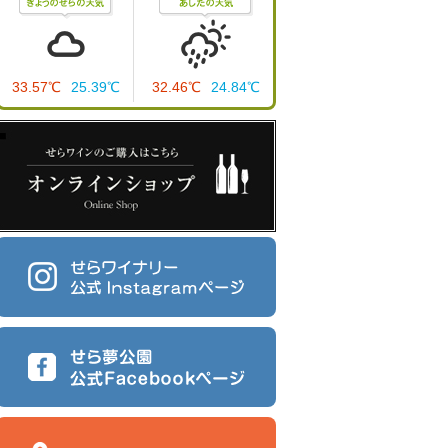
33.57℃
25.39℃
32.46℃
24.84℃