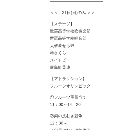
—————————————
＜＜ 21日(日)のみ ＞＞
【ステージ】
世羅高等学校吹奏楽部
世羅高等学校軽音部
太鼓衆せら鼓
琴さくら
スイトピー
廣島紅葉連
【アトラクション】
フルーツオリンピック
①フルーツ重量当て
11：00～14：20
②梨の皮むき競争
12：30～