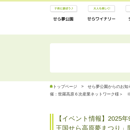
ig
お知らせ
>
トップページ
せら夢公園からのお知
催：世羅高原６次産業ネットワーク様＞ 
【イベント情報】2025年9
王国せら高原夢まつり」