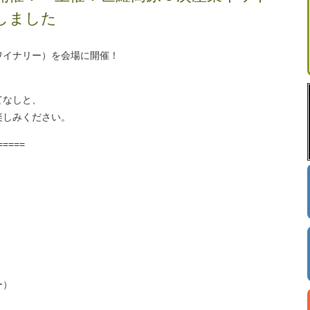
しました
ワイナリー）を会場に開催！
てなしと、
楽しみください。
=====
ー）