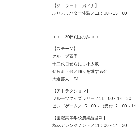
【ジェラート工房ドナ】
ふりふりバター体験／11：00～15：00
—————————————
＜＜ 20日(土)のみ ＞＞
【ステージ】
グループ四季
十二代目せらにし小太鼓
せら町・歌と踊りを愛する会
大道芸人 S4
【アトラクション】
フルーツクイズラリー／11：00～14：30
ビンゴゲーム／15：00～（受付12：00～14
【世羅高等学校農業経営科】
秋花アレンジメント／11：00～14：30