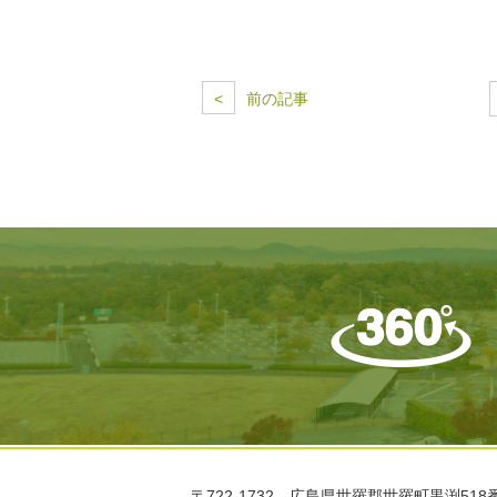
<
前の記事
〒722-1732 広島県世羅郡世羅町黒渕518