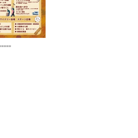
=====