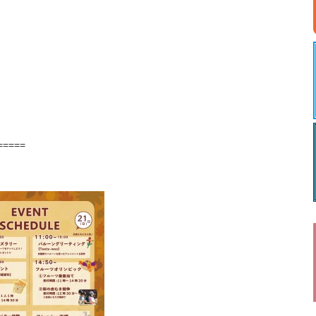
=====