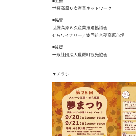
■主催
世羅高原６次産業ネットワーク
■協賛
世羅高原６次産業推進協議会
せらワイナリー／協同組合夢高原市場
■後援
一般社団法人世羅町観光協会
==================================
▼チラシ