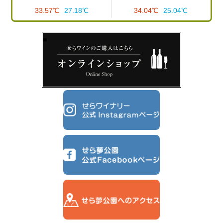
33.57℃
27.18℃
34.04℃
25.04℃