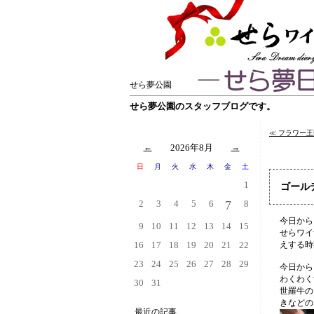
せら夢公園
せら夢公園のスタッフブログです。
≪ フラワー
←
2026年8月
→
日
月
火
水
木
金
土
1
ゴール
2
3
4
5
6
7
8
今日から
9
10
11
12
13
14
15
せらワイ
16
17
18
19
20
21
22
えする時
23
24
25
26
27
28
29
今日から
わくわく
30
31
世羅牛の
きなどの
最近の記事