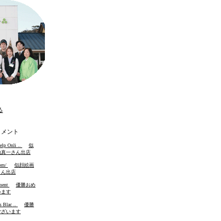
る
メント
elp Onli ..
on
似
地真一さん出店
com/
on
似顔絵画
さん出店
ment
on
優勝おめ
います
s Blac ..
on
優勝
ございます