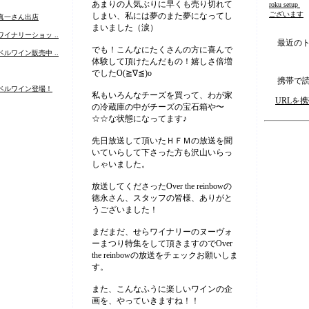
あまりの人気ぶりに早くも売り切れて
roku setup
on
ございます
しまい、私には夢のまた夢になってし
真一さん出店
まいました（涙）
イナリーショッ ..
最近のト
でも！こんなにたくさんの方に喜んで
ルワイン販売中 ..
体験して頂けたんだもの！嬉しさ倍増
でしたO(≧∇≦)o
携帯で読
ベルワイン登場！
私もいろんなチーズを買って、わが家
URLを
の冷蔵庫の中がチーズの宝石箱や〜
☆☆な状態になってます♪
先日放送して頂いたＨＦＭの放送を聞
いていらして下さった方も沢山いらっ
しゃいました。
放送してくださったOver the reinbowの
徳永さん、スタッフの皆様、ありがと
うございました！
まだまだ、せらワイナリーのヌーヴォ
ーまつり特集をして頂きますのでOver
the reinbowの放送をチェックお願いしま
す。
また、こんなふうに楽しいワインの企
画を、やっていきますね！！