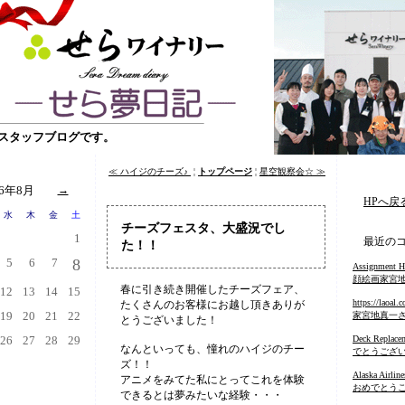
スタッフブログです。
≪ ハイジのチーズ♪
¦
トップページ
¦
星空観察会☆ ≫
26年8月
→
HPへ戻
水
木
金
土
チーズフェスタ、大盛況でし
1
最近のコ
た！！
5
6
7
8
Assignment H
顔絵画家宮
春に引き続き開催したチーズフェア、
12
13
14
15
https://laoal.
たくさんのお客様にお越し頂きありが
19
20
21
22
家宮地真一
とうございました！
26
27
28
29
Deck Replace
なんといっても、憧れのハイジのチー
でとうござ
ズ！！
Alaska Airline
アニメをみてた私にとってこれを体験
おめでとう
できるとは夢みたいな経験・・・