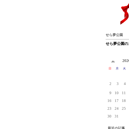
せら夢公園
せら夢公園の
←
20
日
月
火
2
3
4
9
10
11
16
17
18
23
24
25
30
31
最近の記事