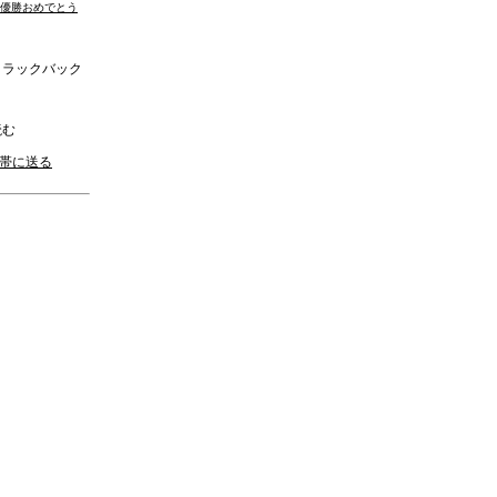
優勝おめでとう
ラックバック
む
携帯に送る