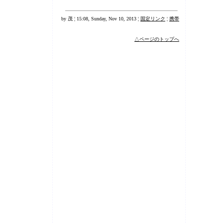
by 茂 ¦ 15:08, Sunday, Nov 10, 2013 ¦
固定リンク
¦
携帯
△ページのトップへ