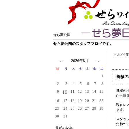
せら夢公園
せら夢公園のスタッフブログです。
≪ ぶどう
←
2026年8月
→
日
月
火
水
木
金
土
1
薔薇の
2
3
4
5
6
7
8
世羅の
9
10
11
12
13
14
15
から綺
16
17
18
19
20
21
22
現在レ
23
24
25
26
27
28
29
ます。
30
31
スタッ
だね〜
最近の記事