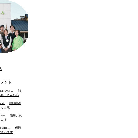
る
メント
elp Onli ..
on
似
地真一さん出店
com/
on
似顔絵画
さん出店
ment
on
優勝おめ
います
s Blac ..
on
優勝
ございます