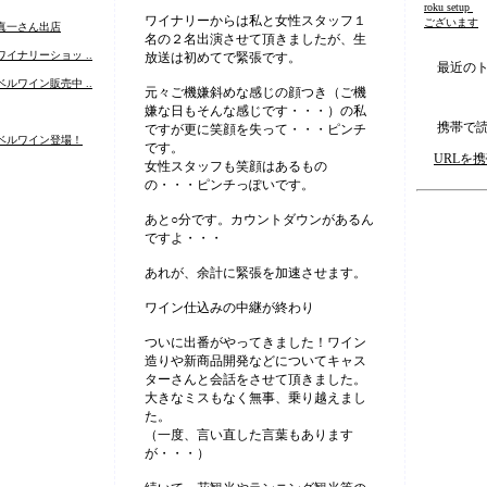
roku setup
on
ワイナリーからは私と女性スタッフ１
ございます
真一さん出店
名の２名出演させて頂きましたが、生
イナリーショッ ..
放送は初めてで緊張です。
最近のト
ルワイン販売中 ..
元々ご機嫌斜めな感じの顔つき（ご機
嫌な日もそんな感じです・・・）の私
携帯で読
ですが更に笑顔を失って・・・ピンチ
ベルワイン登場！
です。
URLを
女性スタッフも笑顔はあるもの
の・・・ピンチっぽいです。
あと○分です。カウントダウンがあるん
ですよ・・・
あれが、余計に緊張を加速させます。
ワイン仕込みの中継が終わり
ついに出番がやってきました！ワイン
造りや新商品開発などについてキャス
ターさんと会話をさせて頂きました。
大きなミスもなく無事、乗り越えまし
た。
（一度、言い直した言葉もあります
が・・・）