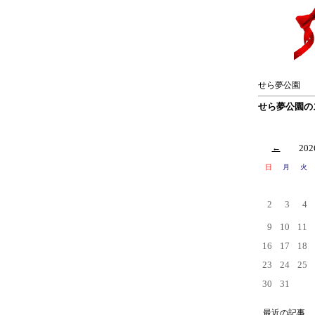
せら夢公園
せら夢公園の
←
20
日
月
火
2
3
4
9
10
11
16
17
18
23
24
25
30
31
最近の記事