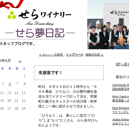
スタッフブログです。
≪ おしい！広島県
¦
トップページ
¦
移動式石窯 ≫
26年8月
→
HPへ戻
水
木
金
土
生放送です！
1
最近のコ
5
6
7
8
Assignment H
昨日、９月２５日の１１時半から「Ｎ
顔絵画家宮
ＨＫ番組 ひろもり」の公開中継生放
12
13
14
15
送を当ワイナリーで行って頂き、世羅
https://laoal.
19
20
21
22
家宮地真一
町の魅力をキャスターの清川様・村井
様とご一緒に紹介させて頂きました。
26
27
28
29
Deck Replace
でとうござ
「ひろもり」は、暮らしに役立つ”ひ
Alaska Airline
ろ”しま”もり”だくさん から名付けら
おめでとう
れたようです。