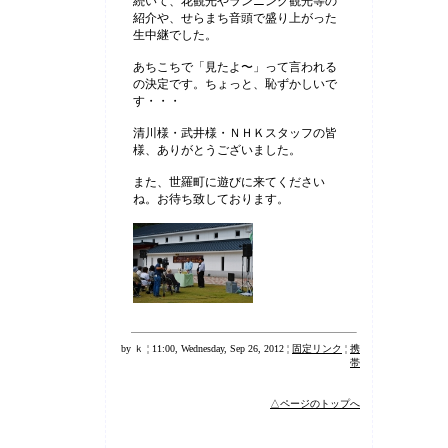
続いて、花観光やランニング観光等の
紹介や、せらまち音頭で盛り上がった
生中継でした。
あちこちで「見たよ〜」って言われる
の決定です。ちょっと、恥ずかしいで
す・・・
清川様・武井様・ＮＨＫスタッフの皆
様、ありがとうございました。
また、世羅町に遊びに来てください
ね。お待ち致しております。
by ｋ ¦ 11:00, Wednesday, Sep 26, 2012 ¦
固定リンク
¦
携
帯
△ページのトップへ