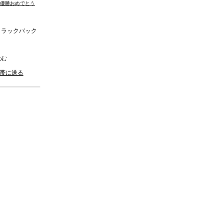
優勝おめでとう
ラックバック
む
携帯に送る