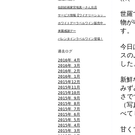
似顔絵画家宮地真一さん出店
世羅
サービス情報【ワイナリーショッ ..
物が
ホワイトデーラベルワイン販売中 ..
す。
来園感謝デー
バレンタインラベルワイン登場！
今日
過去ログ
スの
2016年 4月
した
2016年 3月
2016年 2月
2016年 1月
新鮮
2015年12月
みず
2015年11月
2015年10月
さで
2015年 9月
2015年 8月
（写
2015年 7月
べて
2015年 6月
2015年 5月
2015年 4月
甘く
2015年 3月