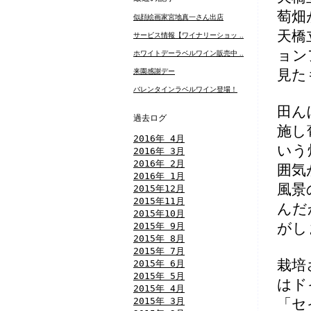
萄畑
似顔絵画家宮地真一さん出店
天橋
サービス情報【ワイナリーショッ ..
ョン
ホワイトデーラベルワイン販売中 ..
見た
来園感謝デー
バレンタインラベルワイン登場！
田ん
過去ログ
施し
2016年 4月
いう
2016年 3月
2016年 2月
囲気
2016年 1月
風景
2015年12月
2015年11月
んだ
2015年10月
2015年 9月
がし
2015年 8月
2015年 7月
栽培
2015年 6月
2015年 5月
はド
2015年 4月
2015年 3月
「セ