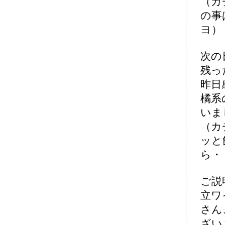
（カ
の事
ヨ）
次の
残っ
昨日
橘系
いま
（カ
ッと
ら・
ご説
立ワ
さん
ざい