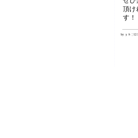
ぜひ
頂け
す！
by ｙｈ ¦ 12:5