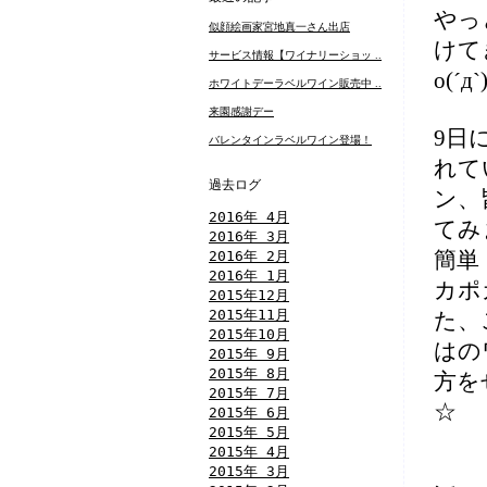
やっ
似顔絵画家宮地真一さん出店
けて
サービス情報【ワイナリーショッ ..
o(´д
ホワイトデーラベルワイン販売中 ..
来園感謝デー
9日
バレンタインラベルワイン登場！
れて
過去ログ
ン、
2016年 4月
てみ
2016年 3月
2016年 2月
簡単
2016年 1月
カポ
2015年12月
2015年11月
た、
2015年10月
はの
2015年 9月
2015年 8月
方を
2015年 7月
☆
2015年 6月
2015年 5月
2015年 4月
2015年 3月