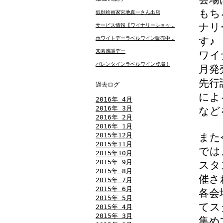
もち
似顔絵画家宮地真一さん出店
ナリ
サービス情報【ワイナリーショッ ..
ホワイトデーラベルワイン販売中 ..
す♪
来園感謝デー
ワイ
バレンタインラベルワイン登場！
月発
先行
過去ログ
によ
2016年 4月
2016年 3月
など
2016年 2月
2016年 1月
2015年12月
また
2015年11月
では
2015年10月
2015年 9月
スタ
2015年 8月
催さ
2015年 7月
2015年 6月
各会
2015年 5月
てス
2015年 4月
2015年 3月
集め