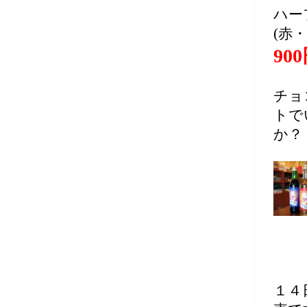
ハー
(赤
90
チョ
トで
か？
１４