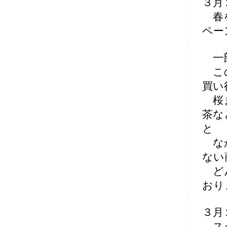
３月
春を
ペー
一部
この
買い
桜ま
茶な
と
なか
ない
どん
おり
３月
スタ