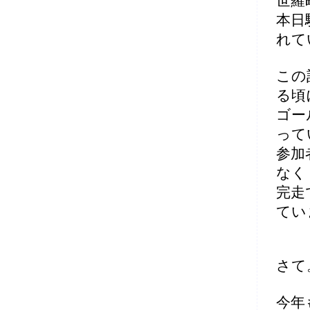
世羅
本日
れて
この
る頃
ゴー
って
参加
なく
完走
てい
さて
今年