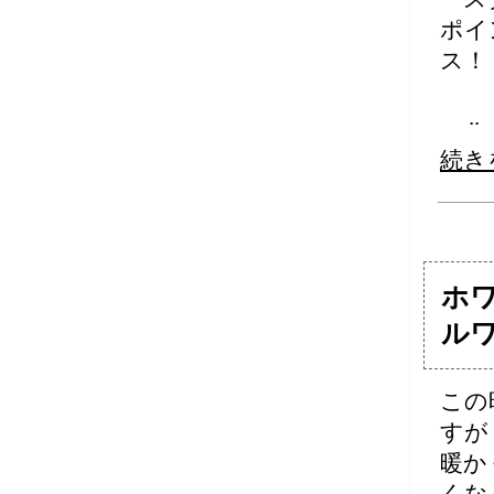
ポイ
ス！
..
続き
ホ
ル
この
すが
暖か