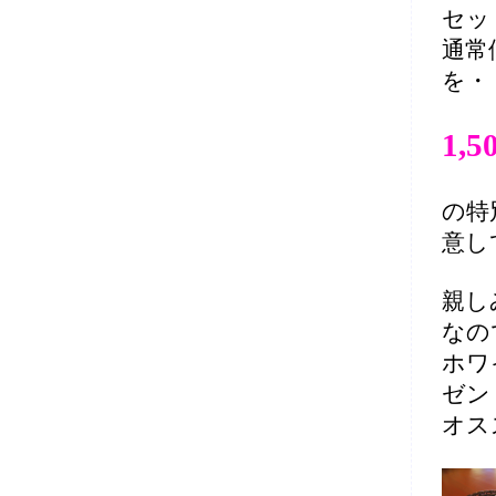
セッ
通常価
を・
1,
の特
意し
親し
なの
ホワ
ゼン
オス