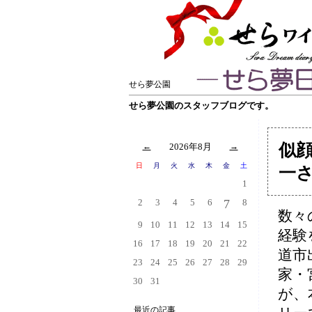
せら夢公園
せら夢公園のスタッフブログです。
似
←
2026年8月
→
日
月
火
水
木
金
土
一
1
2
3
4
5
6
7
8
数々
9
10
11
12
13
14
15
経験
16
17
18
19
20
21
22
道市
23
24
25
26
27
28
29
家・
30
31
が、
最近の記事