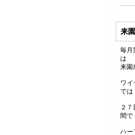
来
毎月
は
来園
ワイ
では
２７
間で
ハー