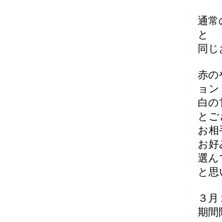
通常
と
同じ
赤の
ョン
白の
とご
お相
お好
選ん
と思
３月
期間