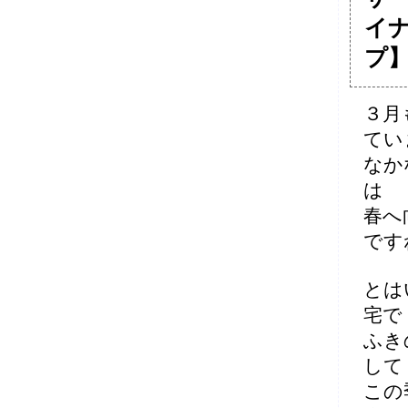
イ
プ
３月
てい
なか
は
春へ
です
とは
宅で
ふき
して
この