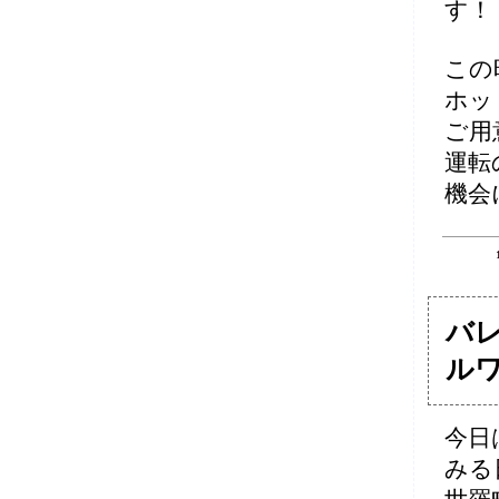
す！
この
ホッ
ご用
運転
機会
バ
ル
今日
みる