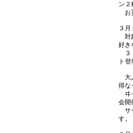
ン２
お
３月
対象
好き
３，
ト登
大人
得な
ヰセ
会開
サー
す。