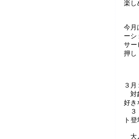
楽し
今月
ーシ
サー
押し
３月
対象
好き
３，
ト登
大人