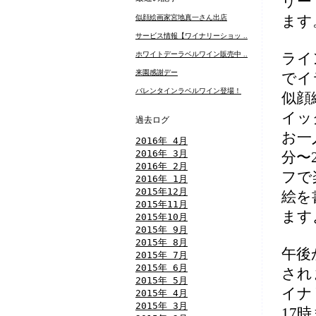
リー
ます
似顔絵画家宮地真一さん出店
サービス情報【ワイナリーショッ ..
ホワイトデーラベルワイン販売中 ..
ライ
来園感謝デー
でイ
バレンタインラベルワイン登場！
似顔
イッ
過去ログ
お一
2016年 4月
2016年 3月
分〜
2016年 2月
フで
2016年 1月
2015年12月
絵を
2015年11月
ます
2015年10月
2015年 9月
2015年 8月
午後
2015年 7月
2015年 6月
され
2015年 5月
イナ
2015年 4月
2015年 3月
17