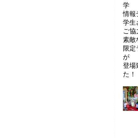
学
情報
学生
ご協
素敵
限定
が
登場
た！